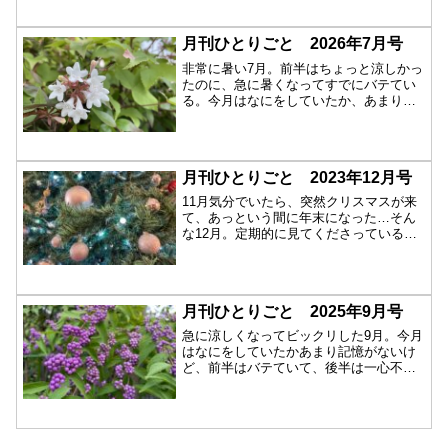
月刊ひとりごと 2026年7月号
非常に暑い7月。前半はちょっと涼しかっ
たのに、急に暑くなってすでにバテてい
る。今月はなにをしていたか、あまり記
憶にないの...
月刊ひとりごと 2023年12月号
11月気分でいたら、突然クリスマスが来
て、あっという間に年末になった…そん
な12月。定期的に見てくださっている方
も、そう...
月刊ひとりごと 2025年9月号
急に涼しくなってビックリした9月。今月
はなにをしていたかあまり記憶がないけ
ど、前半はバテていて、後半は一心不乱
に縫い物を...