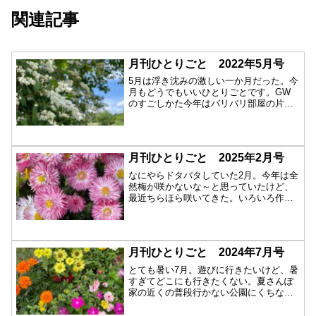
関連記事
月刊ひとりごと 2022年5月号
5月は浮き沈みの激しい一か月だった。今
月もどうでもいいひとりごとです。GW
のすごしかた今年はバリバリ部屋の片付
けをして、...
月刊ひとりごと 2025年2月号
なにやらドタバタしていた2月。今年は全
然梅が咲かないな～と思っていたけど、
最近ちらほら咲いてきた。いろいろ作っ
たまずブロ...
月刊ひとりごと 2024年7月号
とても暑い7月。遊びに行きたいけど、暑
すぎてどこにも行きたくない。夏さんぽ
家の近くの普段行かない公園にくちなし
が咲いてい...