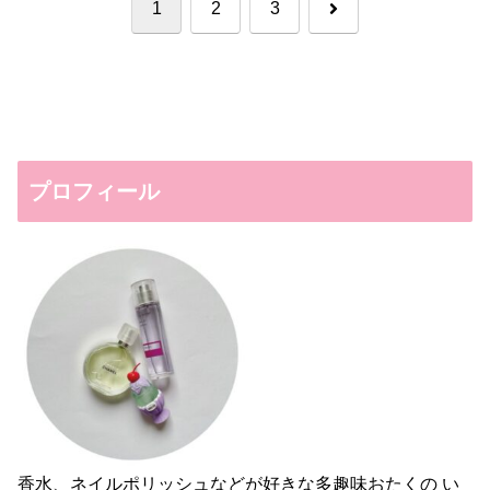
次
1
2
3
へ
プロフィール
香水、ネイルポリッシュなどが好きな多趣味おたくの い