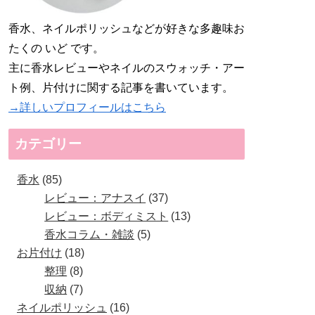
香水、ネイルポリッシュなどが好きな多趣味お
たくの いど です。
主に香水レビューやネイルのスウォッチ・アー
ト例、片付けに関する記事を書いています。
→詳しいプロフィールはこちら
カテゴリー
香水
85
レビュー：アナスイ
37
レビュー：ボディミスト
13
香水コラム・雑談
5
お片付け
18
整理
8
収納
7
ネイルポリッシュ
16