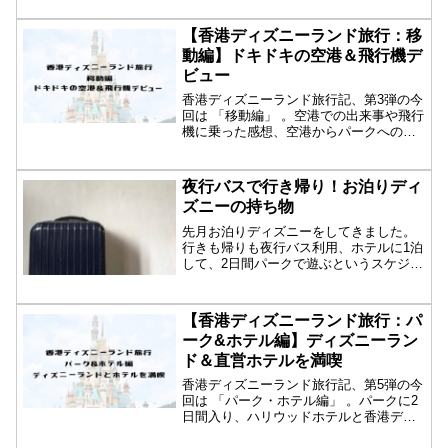
【香港ディズニーランド旅行：移
動編】ドキドキの空港＆飛行機デ
ビュー
香港ディズニーランド旅行記、第3弾の今
回は 「移動編」 。空港での出来事や飛行
機に乗った感想、空港からパークへの移
動など...
夜行バスで行き帰り！お泊りディ
ズニーの持ち物
先月お泊りディズニーをしてきました。
行きも帰りも夜行バス利用、ホテルに1泊
して、2日間パークで遊ぶというスケジュ
ールでし...
【香港ディズニーランド旅行：パ
ーク&ホテル編】ディズニーラン
ド＆直営ホテルを満喫
香港ディズニーランド旅行記、第5弾の今
回は 「パーク・ホテル編」 。パークに2
日間入り、ハリウッドホテルと香港ディ
ズニー...