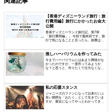
関連記事
【香港ディズニーランド旅行：旅
行費用編】旅行にかかったお金大
公開
香港ディズニーランド旅行記、第7弾
「旅行費用編」 。今回で最終回です。旅
行で気になることと言ったら、旅費は一
体どれくら...
推しハーバリウムを作ってみた
今までハーバリウムにはあまり興味がな
かったのですが、一度作ってみようか
な？と思うと、作りたくて仕方なくな
り、初めてハーバ...
私の応援スタンス
ジャニーズのファンになって以来だいぶ
長い期間を「おたく」として生きていま
すが、最近になってやっとわかってき
た、自分にとっ...