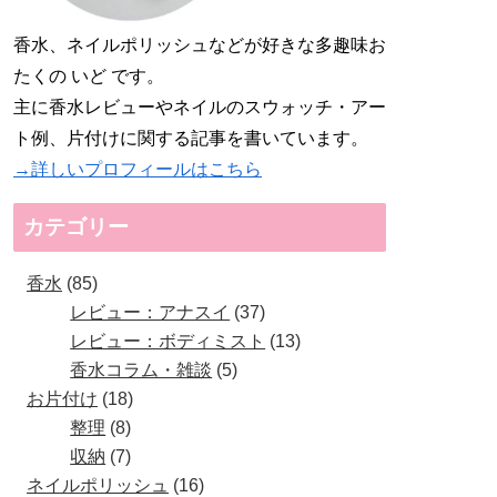
香水、ネイルポリッシュなどが好きな多趣味お
たくの いど です。
主に香水レビューやネイルのスウォッチ・アー
ト例、片付けに関する記事を書いています。
→詳しいプロフィールはこちら
カテゴリー
香水
85
レビュー：アナスイ
37
レビュー：ボディミスト
13
香水コラム・雑談
5
お片付け
18
整理
8
収納
7
ネイルポリッシュ
16