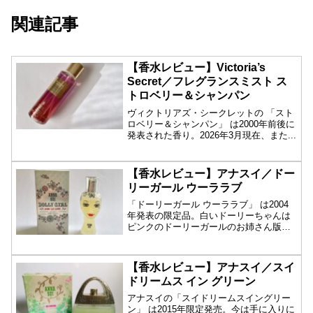
関連記事
【香水レビュー】Victoria’s
Secret／フレグランスミスト ス
トロベリー＆シャンパン
ヴィクトリアズ・シークレットの 「スト
ロベリー＆シャンパン」 は2000年前後に
発表された香り。2026年3月現在、また...
【香水レビュー】アナスイ／ドー
リーガール ウーララブ
「ドーリーガール ウーララブ」 は2004
年発表の限定品。白いドーリーちゃんは
ピンクのドーリーガールのお姉さん版。
今はも...
【香水レビュー】アナスイ／スイ
ドリームス イン グリーン
アナスイの「スイドリームスイングリー
ン」 は2015年限定発売。今は手に入りに