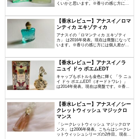
くいかと思います。※香りの感じ方には
個人差...
【香水レビュー】アナスイ／ロマ
ンティカ エキゾティカ
アナスイの「ロマンティカ エキゾティ
カ」 は2016年発表。現在は廃盤になって
います。※香りの感じ方には個人差があ
ります...
【香水レビュー】アナスイ／ラ
ニュイ ドゥ ボエムEDT
キャップもボトルも金色に輝く 「ラ ニュ
イ ドゥ ボエムEDT（オードトワレ）」
は2014年発表。現在は廃盤です。※香...
【香水レビュー】アナスイ／シー
クレットウィッシュ マジックロ
マンス
「シークレットウィッシュ マジックロマ
ンス」 は2006年発表。こちらはシークレ
ットウィッシュシリーズの2作目。現在は