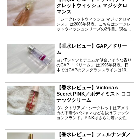
クレットウィッシュ マジックロ
マンス
「シークレットウィッシュ マジックロマ
ンス」 は2006年発表。こちらはシークレ
ットウィッシュシリーズの2作目。現在は
廃...
【香水レビュー】GAP／ドリー
ム
白いTシャツとデニムが似合いそうな香り
のGAP 「ドリーム」 は1995年発表。日
本ではGAPのフレグランスラインは10...
【香水レビュー】Victoria’s
Secret PINK／ボディミスト ココ
ナッツクリーム
ヴィクトリアズ・シークレットはアメリ
カの下着やパジャマなどを扱うファッシ
ョンブランド。PINKはさらに若い女性を
ターゲッ...
【香水レビュー】フェルナンダ／