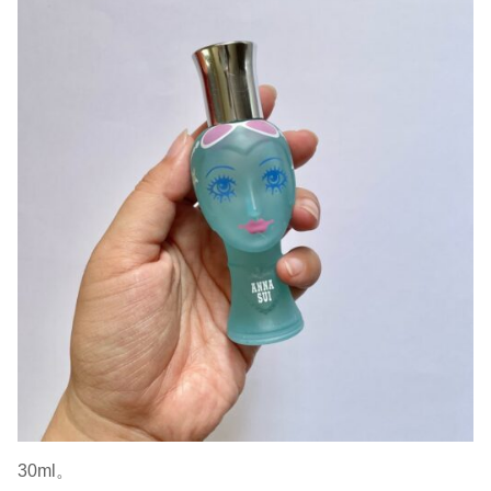
30ml。