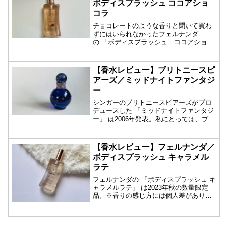
ボディスプラッシュ ココアショ
コラ
チョコレートのような香りと聞いて買わ
ずにはいられなかったフェルナンダ
の 「ボディスプラッシュ ココアショコ
ラ」 。202...
【香水レビュー】ブリトニースピ
アーズ／ミッドナイトファンタジ
ー
シンガーのブリトニースピアーズがプロ
デュースした 「ミッドナイトファンタジ
ー」 は2006年発表。私にとっては、ブル
ーベ...
【香水レビュー】フェルナンダ／
ボディスプラッシュ キャラメル
ラテ
フェルナンダの 「ボディスプラッシュ キ
ャラメルラテ」 は2023年秋の数量限定
品。※香りの感じ方には個人差がありま
す。...