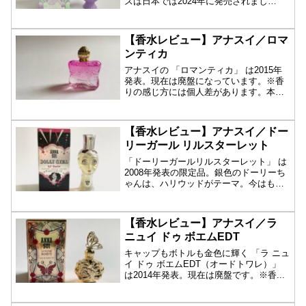
ズは日本では2024年に発売されまし
た。...
【香水レビュー】アナスイ／ロマ
ンティカ
アナスイの 「ロマンティカ」 は2015年
発表。現在は廃盤になっています。※香
りの感じ方には個人差があります。本レ
ビュー...
【香水レビュー】アナスイ／ドー
リーガール リルスターレット
「ドーリーガールリルスターレット」 は
2008年発表の限定品。銀色のドーリーち
ゃんは、ハリウッドがテーマ。今はもう
手に入...
【香水レビュー】アナスイ／ラ
ニュイ ドゥ ボエムEDT
キャップもボトルも金色に輝く 「ラ ニュ
イ ドゥ ボエムEDT（オードトワレ）」
は2014年発表。現在は廃盤です。※香...