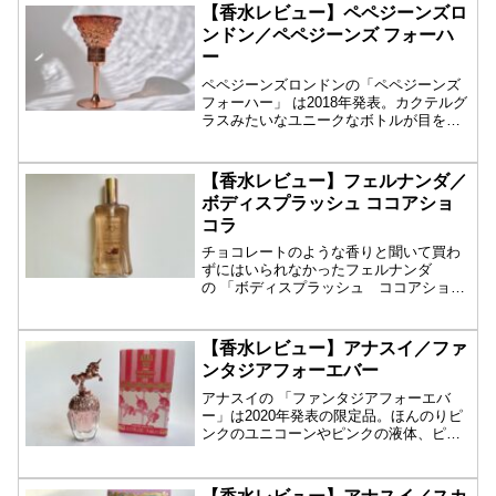
【香水レビュー】ペペジーンズロ
ンドン／ペペジーンズ フォーハ
ー
ペペジーンズロンドンの「ペペジーンズ
フォーハー」 は2018年発表。カクテルグ
ラスみたいなユニークなボトルが目を引
きます...
【香水レビュー】フェルナンダ／
ボディスプラッシュ ココアショ
コラ
チョコレートのような香りと聞いて買わ
ずにはいられなかったフェルナンダ
の 「ボディスプラッシュ ココアショコ
ラ」 。202...
【香水レビュー】アナスイ／ファ
ンタジアフォーエバー
アナスイの 「ファンタジアフォーエバ
ー」は2020年発表の限定品。ほんのりピ
ンクのユニコーンやピンクの液体、ピン
クの箱と...