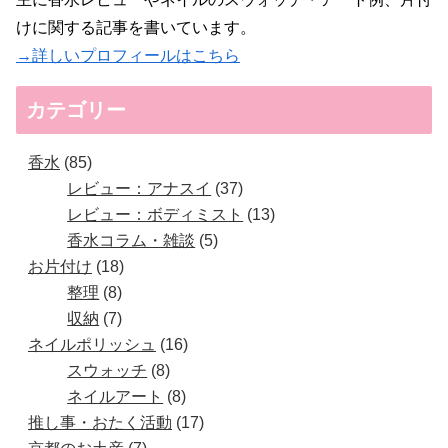
けに関する記事を書いています。
→詳しいプロフィールはこちら
カテゴリー
香水
85
レビュー：アナスイ
37
レビュー：ボディミスト
13
香水コラム・雑談
5
お片付け
18
整理
8
収納
7
ネイルポリッシュ
16
スウォッチ
8
ネイルアート
8
推し事・おたく活動
17